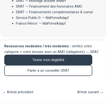
SRAT — Montage dossier ANAH
SRAT — Financement des honoraires AMO
SRAT — Financements complémentaires & cumul
Service‑Public.fr — MaPrimeAdapt’
France Rénov’ — MaPrimeAdapt’
Ressources modestes / très modestes :
vérifiez votre
catégorie + votre dossier avec un AMO (obligatoire) → SRAT.
Tester mon éligibilité
Parler à un conseiller SRAT
Navigation
←
Article précédent
Article suivant
→
des
articles