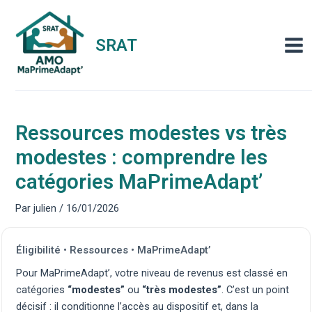
Aller
au
contenu
SRAT
Mai
Men
Ressources modestes vs très
modestes : comprendre les
catégories MaPrimeAdapt’
Par
julien
/
16/01/2026
Éligibilité • Ressources • MaPrimeAdapt’
Pour MaPrimeAdapt’, votre niveau de revenus est classé en
catégories
“modestes”
ou
“très modestes”
. C’est un point
décisif : il conditionne l’accès au dispositif et, dans la