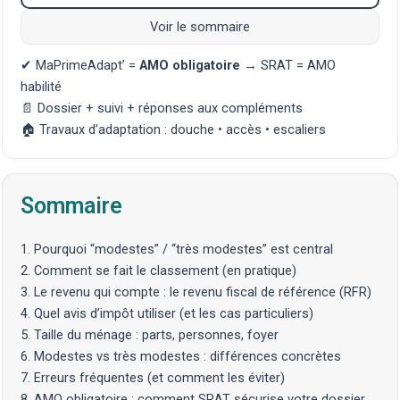
Voir le sommaire
✔ MaPrimeAdapt’ =
AMO obligatoire
→ SRAT = AMO
habilité
📄 Dossier + suivi + réponses aux compléments
🏠 Travaux d’adaptation :
douche
•
accès
•
escaliers
Sommaire
1. Pourquoi “modestes” / “très modestes” est central
2. Comment se fait le classement (en pratique)
3. Le revenu qui compte : le revenu fiscal de référence (RFR)
4. Quel avis d’impôt utiliser (et les cas particuliers)
5. Taille du ménage : parts, personnes, foyer
6. Modestes vs très modestes : différences concrètes
7. Erreurs fréquentes (et comment les éviter)
8. AMO obligatoire : comment SRAT sécurise votre dossier