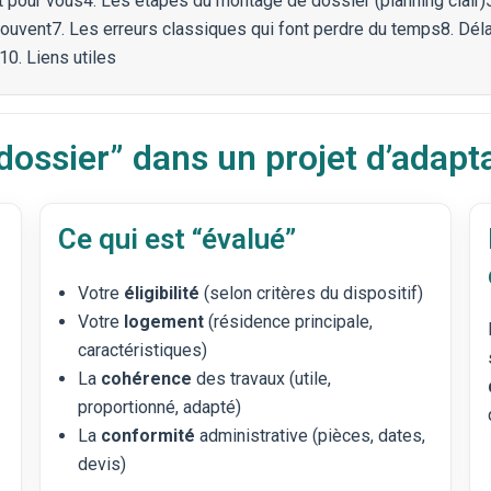
t pour vous
4. Les étapes du montage de dossier (planning clair)
souvent
7. Les erreurs classiques qui font perdre du temps
8. Dél
10. Liens utiles
“dossier” dans un projet d’adapt
Ce qui est “évalué”
Votre
éligibilité
(selon critères du dispositif)
Votre
logement
(résidence principale,
caractéristiques)
La
cohérence
des travaux (utile,
proportionné, adapté)
La
conformité
administrative (pièces, dates,
devis)