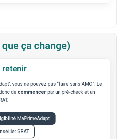
e que ça change)
 retenir
pt’, vous ne pouvez pas “faire sans AMO”. Le
 donc de
commencer
par un pré‑check et un
RAT.
igibilité MaPrimeAdapt’
onseiller SRAT