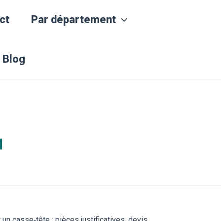
ct
Par département
Blog
H
 un casse‑tête : pièces justificatives, devis