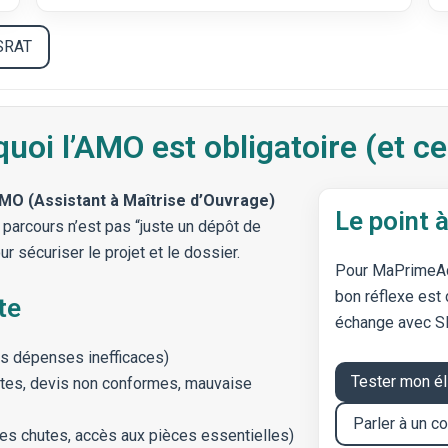
 SRAT
uoi l’AMO est obligatoire (et c
MO (Assistant à Maîtrise d’Ouvrage)
Le point à
e parcours n’est pas “juste un dépôt de
r sécuriser le projet et le dossier.
Pour MaPrimeAda
bon réflexe est
te
échange avec S
les dépenses inefficaces)
Tester mon él
ntes, devis non conformes, mauvaise
Parler à un c
 des chutes, accès aux pièces essentielles)