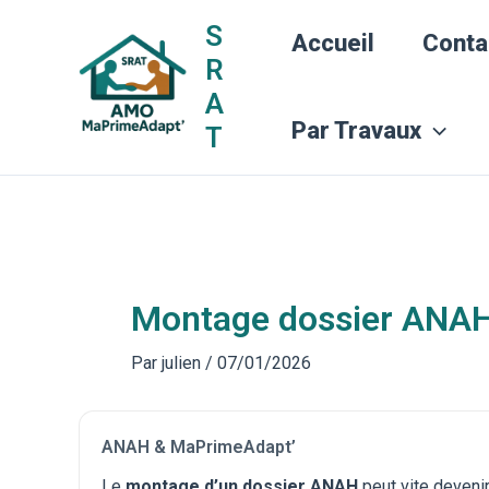
Aller
S
Accueil
Conta
au
R
contenu
A
Par Travaux
T
Montage dossier ANA
Par
julien
/
07/01/2026
ANAH & MaPrimeAdapt’
Le
montage d’un dossier ANAH
peut vite devenir