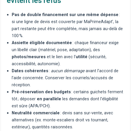
évitent les refus
Pas de double financement sur une même dépense
:
si une ligne de devis est couverte par MaPrimeAdapt’, la
part restante peut être complétée, mais jamais au‑delà de
100 %.
Assiette éligible documentée
: chaque financeur exige
un libellé clair (matériel, pose, adaptation), des
photos/mesures
et le lien avec l’
utilité
(sécurité,
accessibilité, autonomie).
Dates cohérentes
:
aucun démarrage
avant l’accord de
l’aide concernée. Conserver les courriels/accusés de
réception.
Pré‑réservation des budgets
: certains guichets ferment
tôt ; déposer
en parallèle
les demandes dont l’éligibilité
est sûre (APA/PCH).
Neutralité commerciale
: devis sans sur‑vente, avec
alternatives (ex.
monte‑escaliers droit
vs
tournant
,
extérieur
), quantités raisonnées.