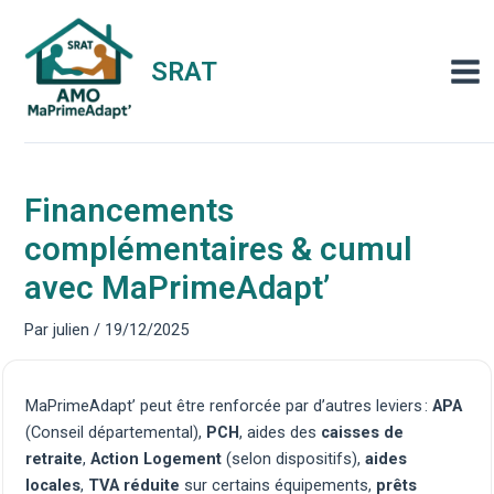
Aller
au
contenu
SRAT
Mai
Men
Financements
complémentaires & cumul
avec MaPrimeAdapt’
Par
julien
/
19/12/2025
MaPrimeAdapt’ peut être renforcée par d’autres leviers :
APA
(Conseil départemental),
PCH
, aides des
caisses de
retraite
,
Action Logement
(selon dispositifs),
aides
locales
,
TVA réduite
sur certains équipements,
prêts