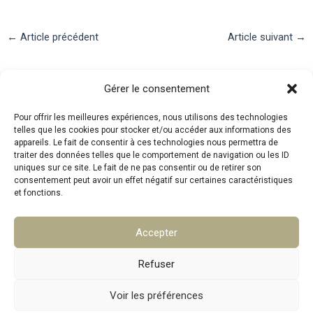
Navigation
←
Article précédent
Article suivant
→
des
articles
Contact
Gérer le consentement
Pour offrir les meilleures expériences, nous utilisons des technologies
telles que les cookies pour stocker et/ou accéder aux informations des
Téléphone : 07.83.05.00.26
appareils. Le fait de consentir à ces technologies nous permettra de
traiter des données telles que le comportement de navigation ou les ID
Mail :
mpa@srat.fr
uniques sur ce site. Le fait de ne pas consentir ou de retirer son
consentement peut avoir un effet négatif sur certaines caractéristiques
et fonctions.
Adresse : 46 Rue Montgrand, 13006 Marseille
Accepter
Copyright © 2026 SRAT
Refuser
Voir les préférences
Politique de confidentialité