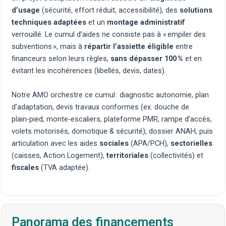
d’usage
(sécurité, effort réduit, accessibilité), des
solutions
techniques adaptées
et un
montage administratif
verrouillé. Le cumul d’aides ne consiste pas à « empiler des
subventions », mais à
répartir l’assiette éligible
entre
financeurs selon leurs règles,
sans dépasser 100 %
et en
évitant les incohérences (libellés, devis, dates).
Notre AMO orchestre ce cumul :
diagnostic autonomie
, plan
d’adaptation, devis
travaux
conformes (ex.
douche de
plain‑pied
,
monte‑escaliers
,
plateforme PMR
,
rampe d’accès
,
volets motorisés
,
domotique & sécurité
), dossier ANAH, puis
articulation avec les aides
sociales
(APA/PCH),
sectorielles
(caisses, Action Logement),
territoriales
(collectivités) et
fiscales
(TVA adaptée).
Panorama des financements