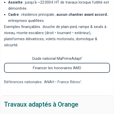
Assiette
: jusqu’à ~22 000 € HT de travaux lorsque l’utilité est
démontrée.
Cadre
: résidence principale ;
aucun chantier avant accord
;
entreprises qualifiées.
Exemples finançables :
douche de plain‑pied
,
rampe & seuils à
niveau
,
monte‑escaliers
(
droit
•
tournant
•
extérieur
),
plateformes élévatrices
,
volets motorisés
,
domotique &
sécurité
.
Guide national MaPrimeAdapt’
Financer les honoraires AMO
Références nationales : ANAH • France Rénov’.
Travaux adaptés à Orange