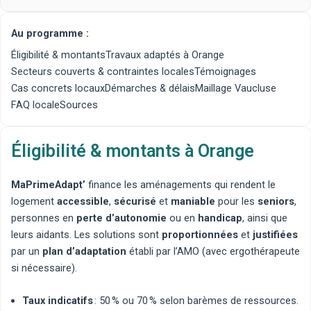
Au programme :
Éligibilité & montants
Travaux adaptés à Orange
Secteurs couverts & contraintes locales
Témoignages
Cas concrets locaux
Démarches & délais
Maillage Vaucluse
FAQ locale
Sources
Éligibilité & montants à Orange
MaPrimeAdapt’
finance les aménagements qui rendent le
logement
accessible
,
sécurisé
et
maniable
pour les
seniors
,
personnes en
perte d’autonomie
ou en
handicap
, ainsi que
leurs aidants. Les solutions sont
proportionnées
et
justifiées
par un
plan d’adaptation
établi par l’AMO (avec
ergothérapeute
si nécessaire).
Taux indicatifs
: 50 % ou 70 % selon barèmes de ressources.