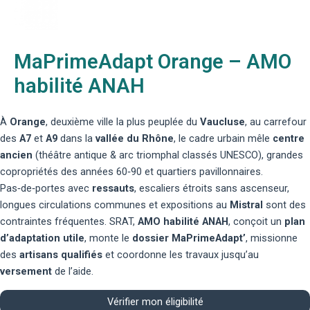
MaPrimeAdapt Orange – AMO
habilité ANAH
À
Orange
, deuxième ville la plus peuplée du
Vaucluse
, au carrefour
des
A7
et
A9
dans la
vallée du Rhône
, le cadre urbain mêle
centre
ancien
(théâtre antique & arc triomphal classés UNESCO), grandes
copropriétés des années 60‑90 et quartiers pavillonnaires.
Pas‑de‑portes avec
ressauts
, escaliers étroits sans ascenseur,
longues circulations communes et expositions au
Mistral
sont des
contraintes fréquentes. SRAT,
AMO habilité ANAH
, conçoit un
plan
d’adaptation utile
, monte le
dossier MaPrimeAdapt’
, missionne
des
artisans qualifiés
et coordonne les travaux jusqu’au
versement
de l’aide.
Vérifier mon éligibilité