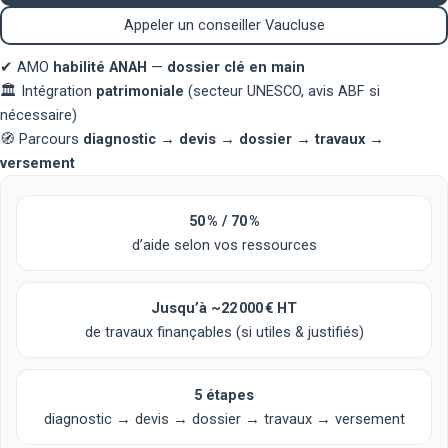
Appeler un conseiller Vaucluse
✔
AMO
habilité ANAH
—
dossier clé en main
🏛️
Intégration
patrimoniale
(secteur UNESCO, avis ABF si
nécessaire)
🧭
Parcours
diagnostic → devis → dossier → travaux →
versement
50 % / 70 %
d’aide selon vos ressources
Jusqu’à
~22 000 € HT
de travaux finançables (si utiles & justifiés)
5 étapes
diagnostic → devis → dossier → travaux → versement