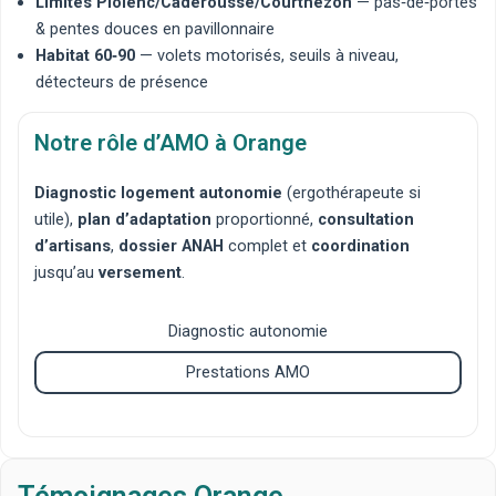
Limites Piolenc/Caderousse/Courthézon
— pas‑de‑portes
& pentes douces en pavillonnaire
Habitat 60‑90
— volets motorisés, seuils à niveau,
détecteurs de présence
Notre rôle d’AMO à Orange
Diagnostic logement autonomie
(ergothérapeute si
utile),
plan d’adaptation
proportionné,
consultation
d’artisans
,
dossier ANAH
complet et
coordination
jusqu’au
versement
.
Diagnostic autonomie
Prestations AMO