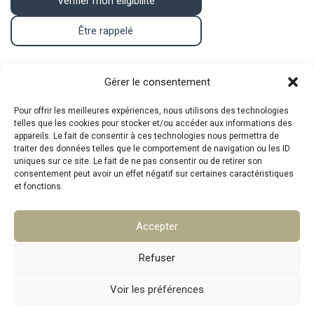
Vérifier mon éligibilité
Être rappelé
Contact
Gérer le consentement
Pour offrir les meilleures expériences, nous utilisons des technologies
telles que les cookies pour stocker et/ou accéder aux informations des
Téléphone : 07.83.05.00.26
appareils. Le fait de consentir à ces technologies nous permettra de
traiter des données telles que le comportement de navigation ou les ID
Mail :
mpa@srat.fr
uniques sur ce site. Le fait de ne pas consentir ou de retirer son
consentement peut avoir un effet négatif sur certaines caractéristiques
et fonctions.
Adresse : 46 Rue Montgrand, 13006 Marseille
Accepter
Copyright © 2026 SRAT
Refuser
Voir les préférences
Politique de confidentialité
Mentions légales