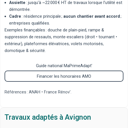
Assiette
: jusqu’à ~22 000 € HT de travaux lorsque l’utilité est
démontrée.
Cadre
: résidence principale ;
aucun chantier avant accord
;
entreprises qualifiées.
Exemples finançables :
douche de plain‑pied
,
rampe &
suppression de ressauts
,
monte‑escaliers
(
droit
•
tournant
•
extérieur
),
plateformes élévatrices
,
volets motorisés
,
domotique & sécurité
.
Guide national MaPrimeAdapt’
Financer les honoraires AMO
Références :
ANAH
•
France Rénov’
.
Travaux adaptés à Avignon