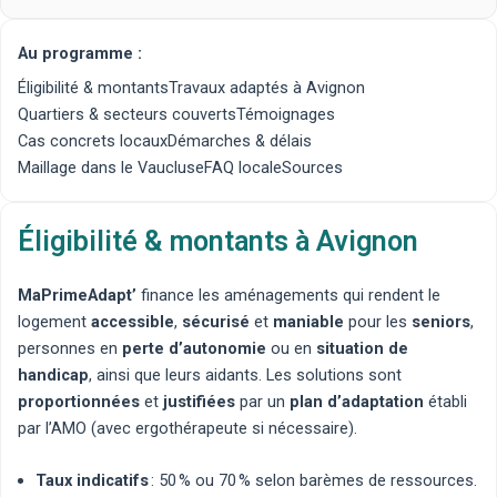
Au programme :
Éligibilité & montants
Travaux adaptés à Avignon
Quartiers & secteurs couverts
Témoignages
Cas concrets locaux
Démarches & délais
Maillage dans le Vaucluse
FAQ locale
Sources
Éligibilité & montants à Avignon
MaPrimeAdapt’
finance les aménagements qui rendent le
logement
accessible
,
sécurisé
et
maniable
pour les
seniors
,
personnes en
perte d’autonomie
ou en
situation de
handicap
, ainsi que leurs aidants. Les solutions sont
proportionnées
et
justifiées
par un
plan d’adaptation
établi
par l’AMO (avec
ergothérapeute
si nécessaire).
Taux indicatifs
: 50 % ou 70 % selon barèmes de ressources.