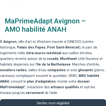
MaPrimeAdapt Avignon –
AMO habilité ANAH
À
Avignon
, ville d’art et d’histoire inscrite à l’UNESCO (centre
historique,
Palais des Papes
,
Pont Saint‑Bénézet
), le parc de
logements mêle
intra‑muros médiéval
aux ruelles étroites,
quartiers récents autour de la
rocade
,
Montfavet
côté Durance et
habitats dispersés sur l’
île de la Barthelasse
. Marches d’entrée,
escaliers raides
, salles d’eau
compactes
et sols
glissants
(pierre,
carreaux) compliquent souvent le quotidien. SRAT,
AMO habilité
ANAH
, conçoit le
plan d’adaptation
, monte votre
dossier
MaPrimeAdapt’
, missionne des
artisans qualifiés
et suit les
travaux jusqu’au
versement
de l’aide.
Vérifier mon éligibilité