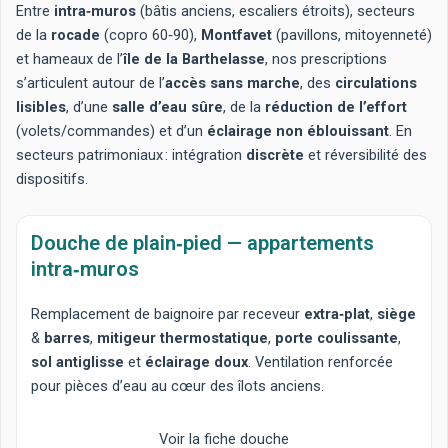
Entre
intra‑muros
(bâtis anciens, escaliers étroits), secteurs
de la
rocade
(copro 60‑90),
Montfavet
(pavillons, mitoyenneté)
et hameaux de l’
île de la Barthelasse
, nos prescriptions
s’articulent autour de l’
accès sans marche
, des
circulations
lisibles
, d’une
salle d’eau sûre
, de la
réduction de l’effort
(volets/commandes) et d’un
éclairage non éblouissant
. En
secteurs patrimoniaux : intégration
discrète
et réversibilité des
dispositifs.
Douche de plain‑pied — appartements
intra‑muros
Remplacement de baignoire
par receveur
extra‑plat
,
siège
&
barres
,
mitigeur thermostatique
,
porte coulissante
,
sol antiglisse
et
éclairage doux
. Ventilation renforcée
pour pièces d’eau au cœur des îlots anciens.
Voir la fiche douche