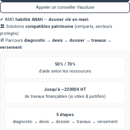
Appeler un conseiller Vaucluse
✔
AMO
habilité ANAH
—
dossier clé en main
🏛️
Solutions
compatibles patrimoine
(remparts, secteurs
protégés)
🧭
Parcours
diagnostic → devis → dossier → travaux →
versement
50 % / 70 %
d’aide selon les ressources
Jusqu’à
~22 000 € HT
de travaux finançables (si utiles & justifiés)
5 étapes
diagnostic → devis → dossier → travaux → versement