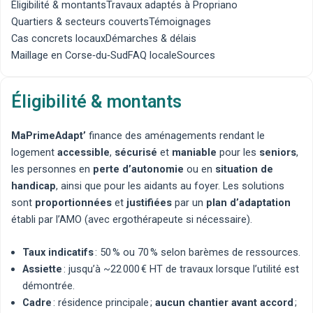
Éligibilité & montants
Travaux adaptés à Propriano
Quartiers & secteurs couverts
Témoignages
Cas concrets locaux
Démarches & délais
Maillage en Corse‑du‑Sud
FAQ locale
Sources
Éligibilité & montants
MaPrimeAdapt’
finance des aménagements rendant le
logement
accessible
,
sécurisé
et
maniable
pour les
seniors
,
les personnes en
perte d’autonomie
ou en
situation de
handicap
, ainsi que pour les aidants au foyer. Les solutions
sont
proportionnées
et
justifiées
par un
plan d’adaptation
établi par l’AMO (avec
ergothérapeute
si nécessaire).
Taux indicatifs
: 50 % ou 70 % selon barèmes de ressources.
Assiette
: jusqu’à ~22 000 € HT de travaux lorsque l’utilité est
démontrée.
Cadre
: résidence principale ;
aucun chantier avant accord
;