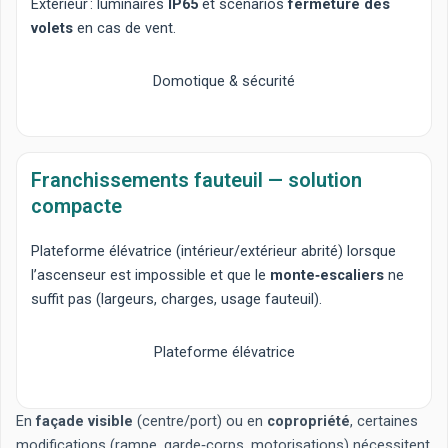
Extérieur : luminaires
IP65
et scénarios
fermeture des
volets
en cas de vent.
Domotique & sécurité
Franchissements fauteuil — solution
compacte
Plateforme élévatrice
(intérieur/extérieur abrité) lorsque
l’ascenseur est impossible et que le
monte‑escaliers
ne
suffit pas (largeurs, charges, usage fauteuil).
Plateforme élévatrice
En
façade visible
(centre/port) ou en
copropriété
, certaines
modifications (rampe, garde‑corps, motorisations) nécessitent