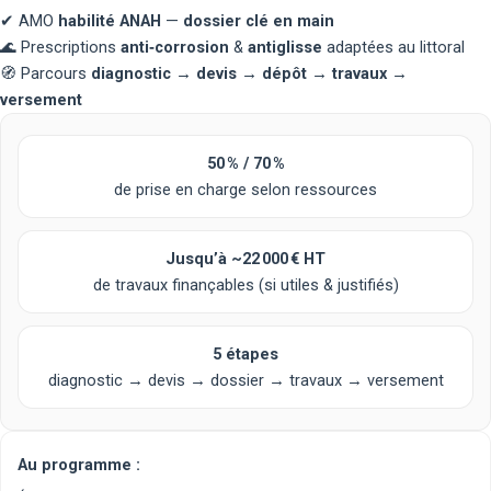
✔
AMO
habilité ANAH
—
dossier clé en main
🌊
Prescriptions
anti‑corrosion
&
antiglisse
adaptées au littoral
🧭
Parcours
diagnostic → devis → dépôt → travaux →
versement
50 % / 70 %
de prise en charge selon ressources
Jusqu’à
~22 000 € HT
de travaux finançables (si utiles & justifiés)
5 étapes
diagnostic → devis → dossier → travaux → versement
Au programme :