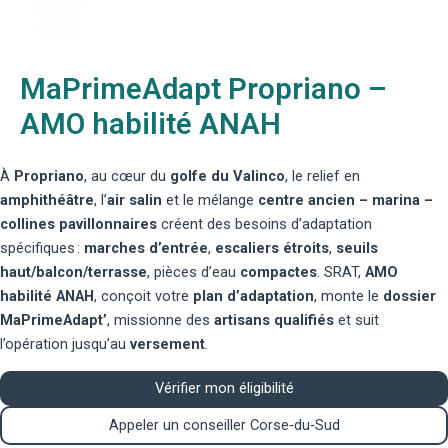
MaPrimeAdapt Propriano –
AMO habilité ANAH
À
Propriano
, au cœur du
golfe du Valinco
, le relief en
amphithéâtre
, l’
air salin
et le mélange
centre ancien – marina –
collines pavillonnaires
créent des besoins d’adaptation
spécifiques :
marches d’entrée
,
escaliers étroits
,
seuils
haut/balcon/terrasse
, pièces d’eau
compactes
. SRAT,
AMO
habilité ANAH
, conçoit votre
plan d’adaptation
, monte le
dossier
MaPrimeAdapt’
, missionne des
artisans qualifiés
et suit
l’opération jusqu’au
versement
.
Vérifier mon éligibilité
Appeler un conseiller Corse‑du‑Sud