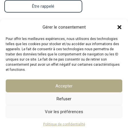
Être rappelé
Contact
Gérer le consentement
Pour offrir les meilleures expériences, nous utilisons des technologies
telles que les cookies pour stocker et/ou accéder aux informations des
Téléphone : 07.83.05.00.26
appareils. Le fait de consentir à ces technologies nous permettra de
traiter des données telles que le comportement de navigation ou les ID
Mail :
mpa@srat.fr
uniques sur ce site. Le fait de ne pas consentir ou de retirer son
consentement peut avoir un effet négatif sur certaines caractéristiques
et fonctions.
Adresse : 46 Rue Montgrand, 13006 Marseille
Accepter
Copyright © 2026 SRAT
Refuser
Voir les préférences
Politique de confidentialité
Mentions légales
Politique de confidentialité