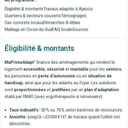
Éligibilité & montants
Travaux adaptés à Ajaccio
Quartiers & secteurs couverts
Témoignages
Cas concrets locaux
Démarches & délais
Maillage en Corse‑du‑Sud
FAQ locale
Sources
Éligibilité & montants
MaPrimeAdapt’
finance des aménagements qui rendent le
logement
accessible
,
sécurisé
et
maniable
pour les
seniors
,
les personnes en
perte d’autonomie
ou en
situation de
handicap
, ainsi que pour les aidants au foyer. Les solutions
sont
proportionnées
et
justifiées
par un
plan d’adaptation
établi par l’AMO (avec
ergothérapeute
si nécessaire).
Taux indicatifs
: 50 % ou 70 % selon barèmes de ressources.
Assiette
: jusqu’à ~22 000 € HT de travaux quand l’utilité est
démontrée.