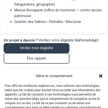
Sanguinaires, géographie)
Maison Bonaparte (office du tourisme)
— centre ancien,
patrimoine
Quartier des Salines
•
Pietralba
•
Mezzavia
Un projet à Ajaccio ?
Vérifiez votre éligibilité MaPrimeAdapt’.
Vérifier mon éligibilité
Être rappelé
Contact
Gérer le consentement
Pour offrir les meilleures expériences, nous utilisons des technologies
telles que les cookies pour stocker et/ou accéder aux informations des
Téléphone : 07.83.05.00.26
appareils. Le fait de consentir à ces technologies nous permettra de
traiter des données telles que le comportement de navigation ou les ID
Mail :
mpa@srat.fr
uniques sur ce site. Le fait de ne pas consentir ou de retirer son
consentement peut avoir un effet négatif sur certaines caractéristiques