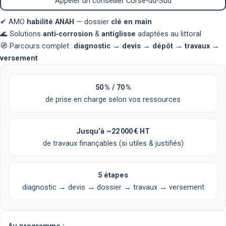
Appeler un conseiller Corse‑du‑Sud
✔
AMO
habilité ANAH
— dossier
clé en main
🌊
Solutions
anti‑corrosion
&
antiglisse
adaptées au littoral
🧭
Parcours complet :
diagnostic → devis → dépôt → travaux →
versement
50 % / 70 %
de prise en charge selon vos ressources
Jusqu’à
~22 000 € HT
de travaux finançables (si utiles & justifiés)
5 étapes
diagnostic → devis → dossier → travaux → versement
Au programme :