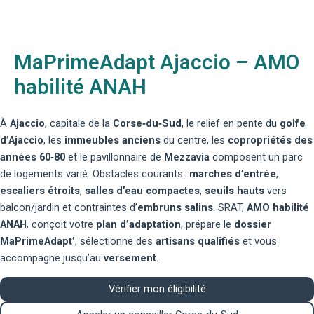
MaPrimeAdapt Ajaccio – AMO
habilité ANAH
À
Ajaccio
, capitale de la
Corse‑du‑Sud
, le relief en pente du
golfe
d’Ajaccio
, les
immeubles anciens
du centre, les
copropriétés des
années 60‑80
et le pavillonnaire de
Mezzavia
composent un parc
de logements varié. Obstacles courants :
marches d’entrée
,
escaliers étroits
,
salles d’eau compactes
,
seuils hauts
vers
balcon/jardin et contraintes d’
embruns salins
. SRAT,
AMO habilité
ANAH
, conçoit votre
plan d’adaptation
, prépare le
dossier
MaPrimeAdapt’
, sélectionne des
artisans qualifiés
et vous
accompagne jusqu’au
versement
.
Vérifier mon éligibilité