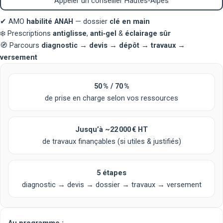
Appeler un conseiller Hautes‑Alpes
✔
AMO
habilité ANAH
— dossier
clé en main
❄️
Prescriptions
antiglisse
,
anti‑gel
&
éclairage sûr
🧭
Parcours
diagnostic → devis → dépôt → travaux →
versement
50 % / 70 %
de prise en charge selon vos ressources
Jusqu’à
~22 000 € HT
de travaux finançables (si utiles & justifiés)
5 étapes
diagnostic → devis → dossier → travaux → versement
Au programme :