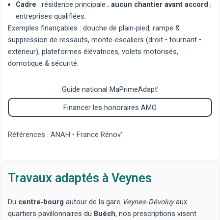
Cadre
: résidence principale ;
aucun chantier avant accord
;
entreprises qualifiées.
Exemples finançables :
douche de plain‑pied
,
rampe &
suppression de ressauts
,
monte‑escaliers
(
droit
•
tournant
•
extérieur
),
plateformes élévatrices
,
volets motorisés
,
domotique & sécurité
.
Guide national MaPrimeAdapt’
Financer les honoraires AMO
Références :
ANAH
•
France Rénov’
.
Travaux adaptés à Veynes
Du
centre‑bourg
autour de la gare
Veynes‑Dévoluy
aux
quartiers pavillonnaires du
Buëch
, nos prescriptions visent