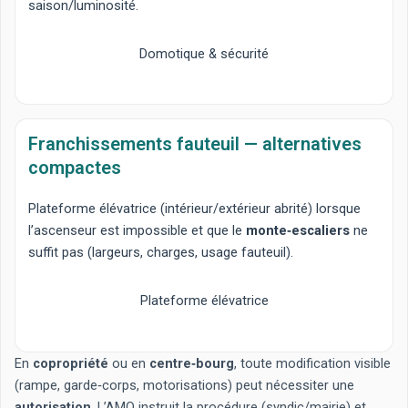
saison/luminosité.
Domotique & sécurité
Franchissements fauteuil — alternatives
compactes
Plateforme élévatrice
(intérieur/extérieur abrité) lorsque
l’ascenseur est impossible et que le
monte‑escaliers
ne
suffit pas (largeurs, charges, usage fauteuil).
Plateforme élévatrice
En
copropriété
ou en
centre‑bourg
, toute modification visible
(rampe, garde‑corps, motorisations) peut nécessiter une
autorisation
. L’AMO instruit la procédure (syndic/mairie) et