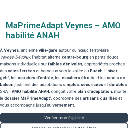
MaPrimeAdapt Veynes – AMO
habilité ANAH
À
Veynes
, ancienne
ville‑gare
autour du nœud ferroviaire
Veynes‑Dévoluy
, l’habitat alterne
centre‑bourg
en pente douce,
maisons individuelles sur
faibles dénivelés
, copropriétés proches
des
voies ferrées
et hameaux vers la vallée du
Buëch
. L’
hiver
gélif
, les
marches d’entrée
, les
escaliers étroits
et les
seuils de
balcon
justifient des adaptations
simples
,
sécurisées
et
durables
.
SRAT,
AMO habilité ANAH
, conçoit votre
plan d’adaptation
, monte
le
dossier MaPrimeAdapt’
, coordonne des
artisans qualifiés
et
vous accompagne jusqu’au
versement
.
Vérifier mon éligibilité