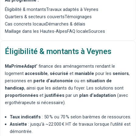
Éligibilité & montants
Travaux adaptés à Veynes
Quartiers & secteurs couverts
Témoignages
Cas concrets locaux
Démarches & délais
Maillage dans les Hautes‑Alpes
FAQ locale
Sources
Éligibilité & montants à Veynes
MaPrimeAdapt’
finance des aménagements rendant le
logement
accessible
,
sécurisé
et
maniable
pour les
seniors
,
personnes en
perte d’autonomie
ou en
situation de
handicap
, ainsi que les aidants du foyer. Les solutions sont
proportionnées
et
justifiées
par un
plan d’adaptation
(avec
ergothérapeute
si nécessaire).
Taux indicatifs
: 50 % ou 70 % selon barèmes de ressources.
Assiette
: jusqu’à ~22 000 € HT de travaux lorsque l’utilité est
démontrée.