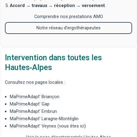
Accord
→
travaux
→
réception
→
versement
.
Comprendre nos prestations AMO
Notre réseau d’ergothérapeutes
Intervention dans toutes les
Hautes‑Alpes
Consultez nos pages locales :
MaPrimeAdapt’ Briançon
MaPrimeAdapt’ Gap
MaPrimeAdapt’ Embrun
MaPrimeAdapt’ Laragne‑Montéglin
MaPrimeAdapt’ Veynes
(vous êtes ici)