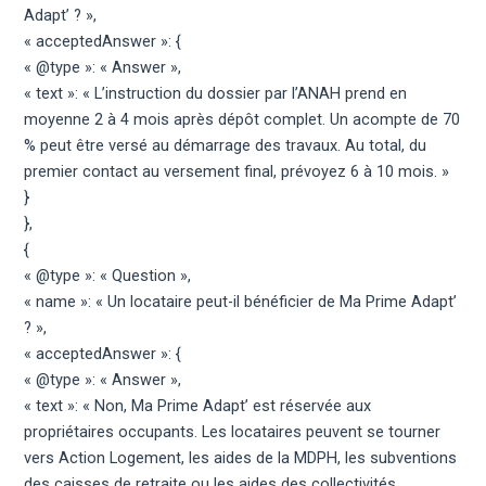
Adapt’ ? »,
« acceptedAnswer »: {
« @type »: « Answer »,
« text »: « L’instruction du dossier par l’ANAH prend en
moyenne 2 à 4 mois après dépôt complet. Un acompte de 70
% peut être versé au démarrage des travaux. Au total, du
premier contact au versement final, prévoyez 6 à 10 mois. »
}
},
{
« @type »: « Question »,
« name »: « Un locataire peut-il bénéficier de Ma Prime Adapt’
? »,
« acceptedAnswer »: {
« @type »: « Answer »,
« text »: « Non, Ma Prime Adapt’ est réservée aux
propriétaires occupants. Les locataires peuvent se tourner
vers Action Logement, les aides de la MDPH, les subventions
des caisses de retraite ou les aides des collectivités