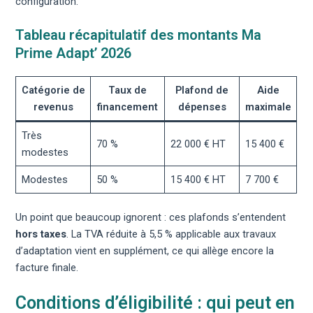
configuration.
Tableau récapitulatif des montants Ma
Prime Adapt’ 2026
Catégorie de
Taux de
Plafond de
Aide
revenus
financement
dépenses
maximale
Très
70 %
22 000 € HT
15 400 €
modestes
Modestes
50 %
15 400 € HT
7 700 €
Un point que beaucoup ignorent : ces plafonds s’entendent
hors taxes
. La TVA réduite à 5,5 % applicable aux travaux
d’adaptation vient en supplément, ce qui allège encore la
facture finale.
Conditions d’éligibilité : qui peut en