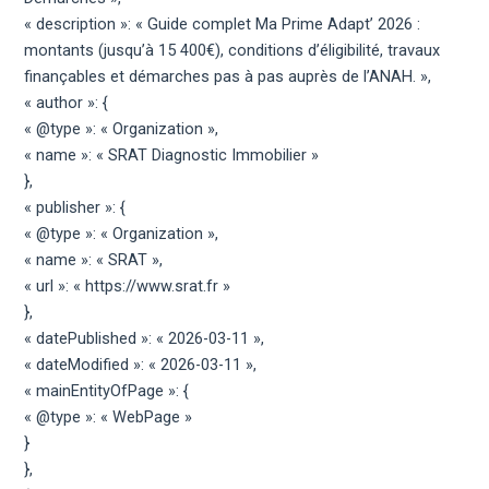
« description »: « Guide complet Ma Prime Adapt’ 2026 :
montants (jusqu’à 15 400€), conditions d’éligibilité, travaux
finançables et démarches pas à pas auprès de l’ANAH. »,
« author »: {
« @type »: « Organization »,
« name »: « SRAT Diagnostic Immobilier »
},
« publisher »: {
« @type »: « Organization »,
« name »: « SRAT »,
« url »: « https://www.srat.fr »
},
« datePublished »: « 2026-03-11 »,
« dateModified »: « 2026-03-11 »,
« mainEntityOfPage »: {
« @type »: « WebPage »
}
},