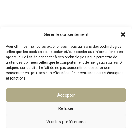
articles
Contact
Gérer le consentement
Pour offrir les meilleures expériences, nous utilisons des technologies
telles que les cookies pour stocker et/ou accéder aux informations des
Téléphone : 07.83.05.00.26
appareils. Le fait de consentir à ces technologies nous permettra de
traiter des données telles que le comportement de navigation ou les ID
Mail :
mpa@srat.fr
uniques sur ce site. Le fait de ne pas consentir ou de retirer son
consentement peut avoir un effet négatif sur certaines caractéristiques
et fonctions.
Adresse : 46 Rue Montgrand, 13006 Marseille
Accepter
Copyright © 2026 SRAT
Refuser
Voir les préférences
Politique de confidentialité
Mentions légales