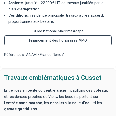
Assiette
: jusqu’à ~22 000 € HT de travaux justifiés par le
plan d’adaptation
.
Conditions
: résidence principale, travaux
après accord
,
proportionnés aux besoins.
Guide national MaPrimeAdapt’
Financement des honoraires AMO
Références :
ANAH
•
France Rénov’
.
Travaux emblématiques à Cusset
Entre rues en pente du
centre ancien
, pavillons des
coteaux
et résidences proches de Vichy, les besoins portent sur
l’
entrée sans marche
, les
escaliers
, la
salle d’eau
et les
gestes quotidiens
.