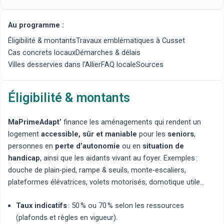
Au programme :
Éligibilité & montants
Travaux emblématiques à Cusset
Cas concrets locaux
Démarches & délais
Villes desservies dans l’Allier
FAQ locale
Sources
Éligibilité & montants
MaPrimeAdapt’
finance les aménagements qui rendent un
logement
accessible, sûr et maniable
pour les
seniors
,
personnes en
perte d’autonomie
ou en
situation de
handicap
, ainsi que les aidants vivant au foyer. Exemples :
douche de plain‑pied
,
rampe & seuils
,
monte‑escaliers
,
plateformes élévatrices
,
volets motorisés
,
domotique utile
…
Taux indicatifs
: 50 % ou 70 % selon les ressources
(plafonds et règles en vigueur).