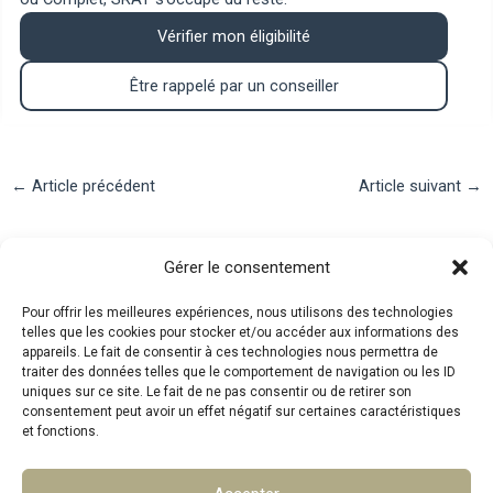
Vérifier mon éligibilité
Être rappelé par un conseiller
Navigation
←
Article précédent
Article suivant
→
des
articles
Contact
Gérer le consentement
Pour offrir les meilleures expériences, nous utilisons des technologies
telles que les cookies pour stocker et/ou accéder aux informations des
Téléphone : 07.83.05.00.26
appareils. Le fait de consentir à ces technologies nous permettra de
traiter des données telles que le comportement de navigation ou les ID
Mail :
mpa@srat.fr
uniques sur ce site. Le fait de ne pas consentir ou de retirer son
consentement peut avoir un effet négatif sur certaines caractéristiques
et fonctions.
Adresse : 46 Rue Montgrand, 13006 Marseille