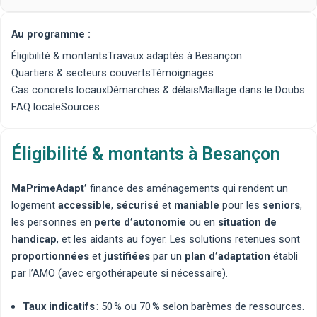
Au programme :
Éligibilité & montants
Travaux adaptés à Besançon
Quartiers & secteurs couverts
Témoignages
Cas concrets locaux
Démarches & délais
Maillage dans le Doubs
FAQ locale
Sources
Éligibilité & montants à Besançon
MaPrimeAdapt’
finance des aménagements qui rendent un
logement
accessible
,
sécurisé
et
maniable
pour les
seniors
,
les personnes en
perte d’autonomie
ou en
situation de
handicap
, et les aidants au foyer. Les solutions retenues sont
proportionnées
et
justifiées
par un
plan d’adaptation
établi
par l’AMO (avec
ergothérapeute
si nécessaire).
Taux indicatifs
: 50 % ou 70 % selon barèmes de ressources.