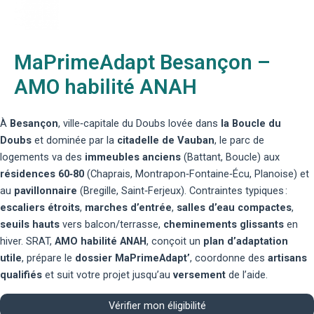
MaPrimeAdapt Besançon –
AMO habilité ANAH
À
Besançon
, ville‑capitale du Doubs lovée dans
la Boucle du
Doubs
et dominée par la
citadelle de Vauban
, le parc de
logements va des
immeubles anciens
(Battant, Boucle) aux
résidences 60‑80
(Chaprais, Montrapon‑Fontaine‑Écu, Planoise) et
au
pavillonnaire
(Bregille, Saint‑Ferjeux). Contraintes typiques :
escaliers étroits
,
marches d’entrée
,
salles d’eau compactes
,
seuils hauts
vers balcon/terrasse,
cheminements glissants
en
hiver. SRAT,
AMO habilité ANAH
, conçoit un
plan d’adaptation
utile
, prépare le
dossier MaPrimeAdapt’
, coordonne des
artisans
qualifiés
et suit votre projet jusqu’au
versement
de l’aide.
Vérifier mon éligibilité