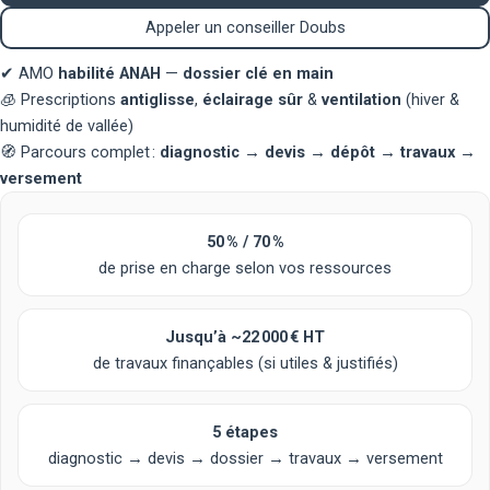
Appeler un conseiller Doubs
✔
AMO
habilité ANAH
—
dossier clé en main
🧊
Prescriptions
antiglisse
,
éclairage sûr
&
ventilation
(hiver &
humidité de vallée)
🧭
Parcours complet :
diagnostic → devis → dépôt → travaux →
versement
50 % / 70 %
de prise en charge selon vos ressources
Jusqu’à
~22 000 € HT
de travaux finançables (si utiles & justifiés)
5 étapes
diagnostic → devis → dossier → travaux → versement