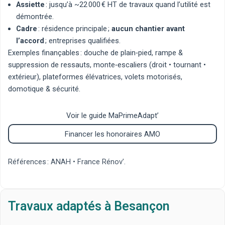
Assiette
: jusqu’à ~22 000 € HT de travaux quand l’utilité est
démontrée.
Cadre
: résidence principale ;
aucun chantier avant
l’accord
; entreprises qualifiées.
Exemples finançables :
douche de plain‑pied
,
rampe &
suppression de ressauts
,
monte‑escaliers
(
droit
•
tournant
•
extérieur
),
plateformes élévatrices
,
volets motorisés
,
domotique & sécurité
.
Voir le guide MaPrimeAdapt’
Financer les honoraires AMO
Références :
ANAH
•
France Rénov’
.
Travaux adaptés à Besançon