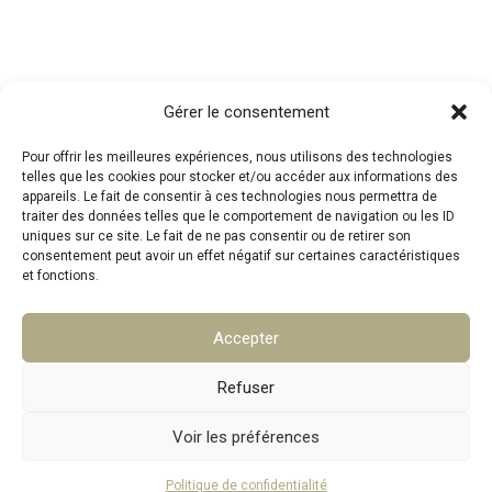
Contact
Gérer le consentement
Pour offrir les meilleures expériences, nous utilisons des technologies
telles que les cookies pour stocker et/ou accéder aux informations des
Téléphone : 07.83.05.00.26
appareils. Le fait de consentir à ces technologies nous permettra de
traiter des données telles que le comportement de navigation ou les ID
Mail :
mpa@srat.fr
uniques sur ce site. Le fait de ne pas consentir ou de retirer son
consentement peut avoir un effet négatif sur certaines caractéristiques
et fonctions.
Adresse : 46 Rue Montgrand, 13006 Marseille
Accepter
Copyright © 2026 SRAT
Refuser
Voir les préférences
Politique de confidentialité
Mentions légales
Politique de confidentialité