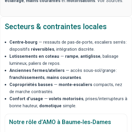
éclairage
,
mains courantes
et
motorisations
. Voir
Sources
.
Secteurs & contraintes locales
Centre‑bourg
— ressauts de pas‑de‑porte, escaliers serrés :
dispositifs
réversibles
, intégration discrète.
Lotissements en coteau
—
rampe
,
antiglisse
, balisage
lumineux, paliers de repos.
Anciennes fermes/ateliers
— accès sous‑sol/grange :
franchissements
,
mains courantes
.
Copropriétés basses
—
monte‑escaliers
compacts, nez
de marche contrastés.
Confort d’usage
—
volets motorisés
, prises/interrupteurs à
bonne hauteur,
domotique
simple.
Notre rôle d’AMO à Baume‑les‑Dames