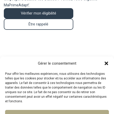
MaPrimeAdapt’.
Vérifier mon éligibilité
Être rappelé
Contact
Gérer le consentement
Pour offrir les meilleures expériences, nous utilisons des technologies
telles que les cookies pour stocker et/ou accéder aux informations des
Téléphone : 07.83.05.00.26
appareils. Le fait de consentir à ces technologies nous permettra de
traiter des données telles que le comportement de navigation ou les ID
Mail :
mpa@srat.fr
uniques sur ce site. Le fait de ne pas consentir ou de retirer son
consentement peut avoir un effet négatif sur certaines caractéristiques
et fonctions.
Adresse : 46 Rue Montgrand, 13006 Marseille