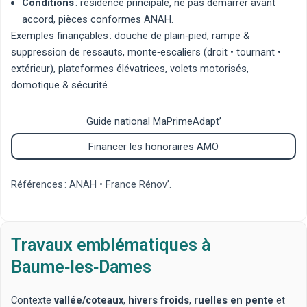
Conditions
: résidence principale, ne pas démarrer avant
accord, pièces conformes ANAH.
Exemples finançables :
douche de plain‑pied
,
rampe &
suppression de ressauts
,
monte‑escaliers
(
droit
•
tournant
•
extérieur
),
plateformes élévatrices
,
volets motorisés
,
domotique & sécurité
.
Guide national MaPrimeAdapt’
Financer les honoraires AMO
Références : ANAH • France Rénov’.
Travaux emblématiques à
Baume‑les‑Dames
Contexte
vallée/coteaux
,
hivers froids
,
ruelles en pente
et