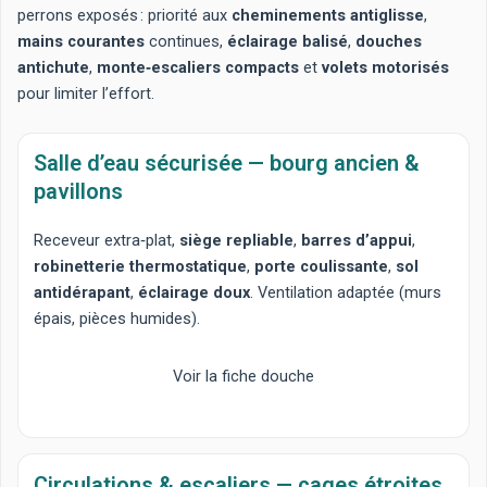
perrons exposés : priorité aux
cheminements antiglisse
,
mains courantes
continues,
éclairage balisé
,
douches
antichute
,
monte‑escaliers compacts
et
volets motorisés
pour limiter l’effort.
Salle d’eau sécurisée — bourg ancien &
pavillons
Receveur extra‑plat
,
siège repliable
,
barres d’appui
,
robinetterie thermostatique
,
porte coulissante
,
sol
antidérapant
,
éclairage doux
. Ventilation adaptée (murs
épais, pièces humides).
Voir la fiche douche
Circulations & escaliers — cages étroites