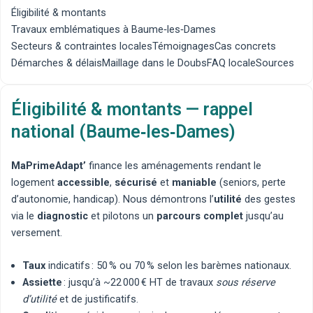
Éligibilité & montants
Travaux emblématiques à Baume‑les‑Dames
Secteurs & contraintes locales
Témoignages
Cas concrets
Démarches & délais
Maillage dans le Doubs
FAQ locale
Sources
Éligibilité & montants — rappel
national (Baume‑les‑Dames)
MaPrimeAdapt’
finance les aménagements rendant le
logement
accessible
,
sécurisé
et
maniable
(seniors, perte
d’autonomie, handicap). Nous démontrons l’
utilité
des gestes
via le
diagnostic
et pilotons un
parcours complet
jusqu’au
versement.
Taux
indicatifs : 50 % ou 70 % selon les barèmes nationaux.
Assiette
: jusqu’à ~22 000 € HT de travaux
sous réserve
d’utilité
et de justificatifs.