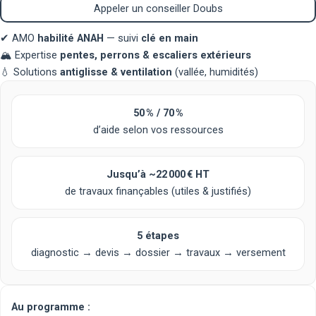
Appeler un conseiller Doubs
✔
AMO
habilité ANAH
— suivi
clé en main
🏔️
Expertise
pentes, perrons & escaliers extérieurs
💧
Solutions
antiglisse & ventilation
(vallée, humidités)
50 % / 70 %
d’aide selon vos ressources
Jusqu’à
~22 000 € HT
de travaux finançables (utiles & justifiés)
5 étapes
diagnostic → devis → dossier → travaux → versement
Au programme :