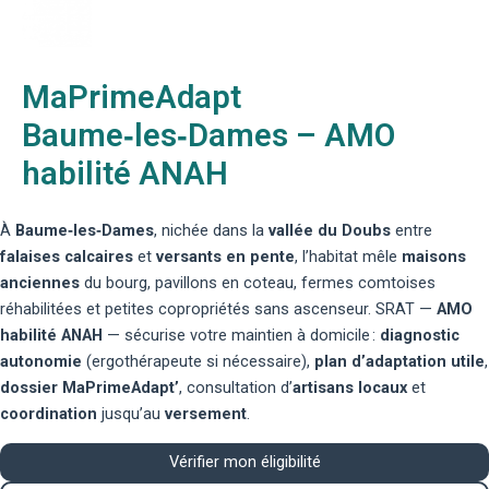
MaPrimeAdapt
Baume‑les‑Dames – AMO
habilité ANAH
À
Baume‑les‑Dames
, nichée dans la
vallée du Doubs
entre
falaises calcaires
et
versants en pente
, l’habitat mêle
maisons
anciennes
du bourg, pavillons en coteau, fermes comtoises
réhabilitées et petites copropriétés sans ascenseur. SRAT —
AMO
habilité ANAH
— sécurise votre maintien à domicile :
diagnostic
autonomie
(ergothérapeute si nécessaire),
plan d’adaptation utile
,
dossier MaPrimeAdapt’
, consultation d’
artisans locaux
et
coordination
jusqu’au
versement
.
Vérifier mon éligibilité