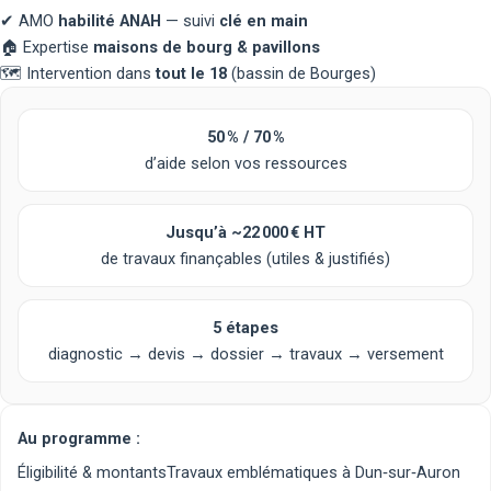
✔
AMO
habilité ANAH
— suivi
clé en main
🏠
Expertise
maisons de bourg & pavillons
🗺️
Intervention dans
tout le 18
(bassin de Bourges)
50 % / 70 %
d’aide selon vos ressources
Jusqu’à
~22 000 € HT
de travaux finançables (utiles & justifiés)
5 étapes
diagnostic → devis → dossier → travaux → versement
Au programme :
Éligibilité & montants
Travaux emblématiques à Dun‑sur‑Auron