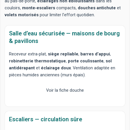
au pas‑de‑porte,
éclairages non éblouissants
dans les
couloirs,
monte‑escaliers
compacts,
douches antichute
et
volets motorisés
pour limiter l’effort quotidien.
Salle d’eau sécurisée — maisons de bourg
& pavillons
Receveur extra‑plat
,
siège repliable
,
barres d’appui
,
robinetterie thermostatique
,
porte coulissante
,
sol
antidérapant
et
éclairage doux
. Ventilation adaptée en
pièces humides anciennes (murs épais).
Voir la fiche douche
Escaliers — circulation sûre