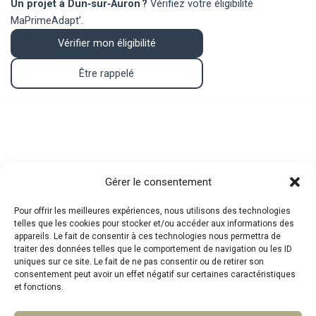
Un projet à Dun‑sur‑Auron ?
Vérifiez votre éligibilité
MaPrimeAdapt’.
Vérifier mon éligibilité
Être rappelé
Contact
Gérer le consentement
Pour offrir les meilleures expériences, nous utilisons des technologies
telles que les cookies pour stocker et/ou accéder aux informations des
Téléphone : 07.83.05.00.26
appareils. Le fait de consentir à ces technologies nous permettra de
traiter des données telles que le comportement de navigation ou les ID
Mail :
mpa@srat.fr
uniques sur ce site. Le fait de ne pas consentir ou de retirer son
consentement peut avoir un effet négatif sur certaines caractéristiques
et fonctions.
Adresse : 46 Rue Montgrand, 13006 Marseille