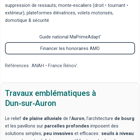
suppression de ressauts
,
monte‑escaliers
(
droit
•
tournant
•
extérieur
),
plateformes élévatrices
,
volets motorisés
,
domotique & sécurité
.
Guide national MaPrimeAdapt’
Financer les honoraires AMO
Références : ANAH • France Rénov’.
Travaux emblématiques à
Dun‑sur‑Auron
Le relief
de plaine alluviale
de l’
Auron
, l’architecture
de bourg
et les pavillons sur
parcelles profondes
imposent des
solutions simples,
peu invasives
et efficaces :
seuils à niveau