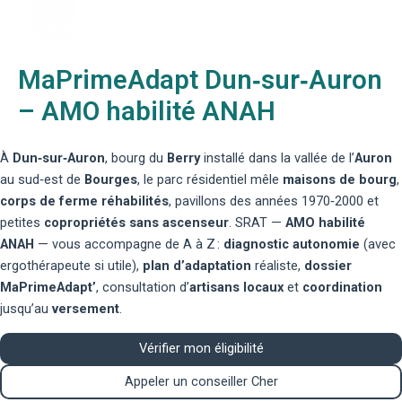
MaPrimeAdapt Dun‑sur‑Auron
– AMO habilité ANAH
À
Dun‑sur‑Auron
, bourg du
Berry
installé dans la vallée de l’
Auron
au sud‑est de
Bourges
, le parc résidentiel mêle
maisons de bourg
,
corps de ferme réhabilités
, pavillons des années 1970‑2000 et
petites
copropriétés sans ascenseur
. SRAT —
AMO habilité
ANAH
— vous accompagne de A à Z :
diagnostic autonomie
(avec
ergothérapeute
si utile),
plan d’adaptation
réaliste,
dossier
MaPrimeAdapt’
, consultation d’
artisans locaux
et
coordination
jusqu’au
versement
.
Vérifier mon éligibilité
Appeler un conseiller Cher