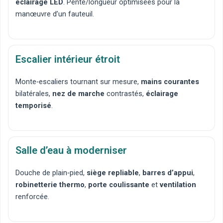
éclairage LED
. Pente/longueur optimisées pour la
manœuvre d’un fauteuil.
Escalier intérieur étroit
Monte‑escaliers tournant
sur mesure,
mains courantes
bilatérales,
nez de marche
contrastés,
éclairage
temporisé
.
Salle d’eau à moderniser
Douche de plain‑pied
,
siège repliable
,
barres d’appui
,
robinetterie thermo
,
porte coulissante
et
ventilation
renforcée.