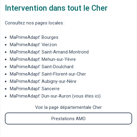
Intervention dans tout le Cher
Consultez nos pages locales :
MaPrimeAdapt’ Bourges
MaPrimeAdapt’ Vierzon
MaPrimeAdapt’ Saint‑Amand‑Montrond
MaPrimeAdapt’ Mehun‑sur‑Yèvre
MaPrimeAdapt’ Saint‑Doulchard
MaPrimeAdapt’ Saint‑Florent‑sur‑Cher
MaPrimeAdapt’ Aubigny‑sur‑Nère
MaPrimeAdapt’ Sancerre
MaPrimeAdapt’ Dun‑sur‑Auron
(vous êtes ici)
Voir la page départementale Cher
Prestations AMO