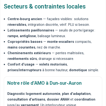
Secteurs & contraintes locales
Centre‑bourg ancien
— façades visibles : solutions
réversibles
, intégration discrète, vérif. PLU si besoin.
Lotissements pavillonnaires
— seuils de porte/garage :
rampe
,
antiglisse
, balisage lumineux.
Copropriétés basses
—
monte‑escaliers
compacts,
mains courantes
, nez de marche.
Cheminements extérieurs
— pentes maîtrisées,
revêtements sûrs
, drainage si nécessaire.
Confort d’usage
—
volets motorisés
,
prises/interrupteurs
à bonne hauteur,
domotique
simple.
Notre rôle d’AMO à Dun‑sur‑Auron
Diagnostic logement autonomie
,
plan d’adaptation
,
consultation d’artisans
,
dossier ANAH
et
coordination
jusqu’au
versement
. Un interlocuteur unique.