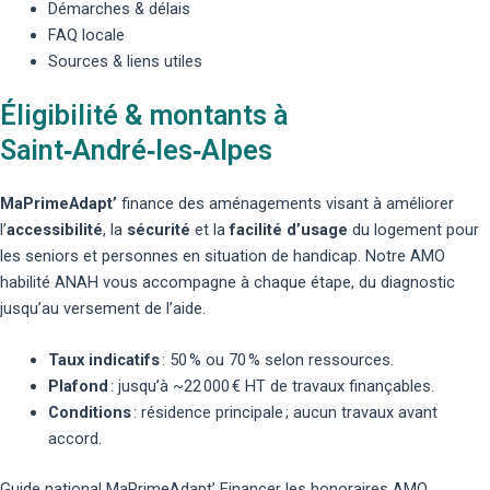
Démarches & délais
FAQ locale
Sources & liens utiles
Éligibilité & montants à
Saint‑André‑les‑Alpes
MaPrimeAdapt’
finance des aménagements visant à améliorer
l’
accessibilité
, la
sécurité
et la
facilité d’usage
du logement pour
les seniors et personnes en situation de handicap. Notre AMO
habilité ANAH vous accompagne à chaque étape, du diagnostic
jusqu’au versement de l’aide.
Taux indicatifs
: 50 % ou 70 % selon ressources.
Plafond
: jusqu’à ~22 000 € HT de travaux finançables.
Conditions
: résidence principale ; aucun travaux avant
accord.
Guide national MaPrimeAdapt’
Financer les honoraires AMO