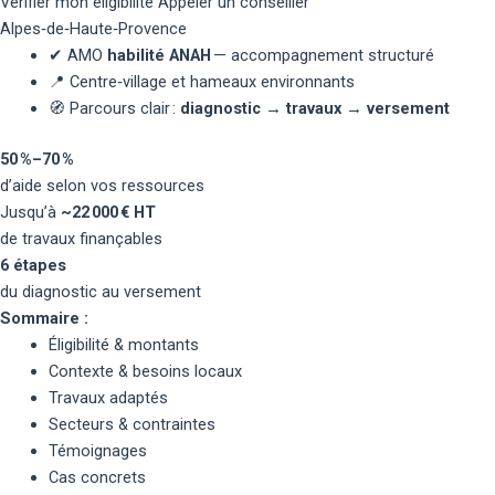
Vérifier mon éligibilité
Appeler un conseiller
Alpes‑de‑Haute‑Provence
✔
AMO
habilité ANAH
— accompagnement structuré
📍
Centre‑village et hameaux environnants
🧭
Parcours clair :
diagnostic → travaux → versement
50 %–70 %
d’aide selon vos ressources
Jusqu’à
~22 000 € HT
de travaux finançables
6 étapes
du diagnostic au versement
Sommaire :
Éligibilité & montants
Contexte & besoins locaux
Travaux adaptés
Secteurs & contraintes
Témoignages
Cas concrets