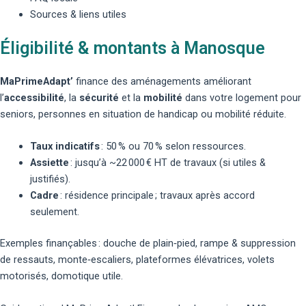
Sources & liens utiles
Éligibilité & montants à Manosque
MaPrimeAdapt’
finance des aménagements améliorant
l’
accessibilité
, la
sécurité
et la
mobilité
dans votre logement pour
seniors, personnes en situation de handicap ou mobilité réduite.
Taux indicatifs
: 50 % ou 70 % selon ressources.
Assiette
: jusqu’à ~22 000 € HT de travaux (si utiles &
justifiés).
Cadre
: résidence principale ; travaux après accord
seulement.
Exemples finançables :
douche de plain‑pied
,
rampe & suppression
de ressauts
,
monte‑escaliers
,
plateformes élévatrices
,
volets
motorisés
,
domotique utile
.