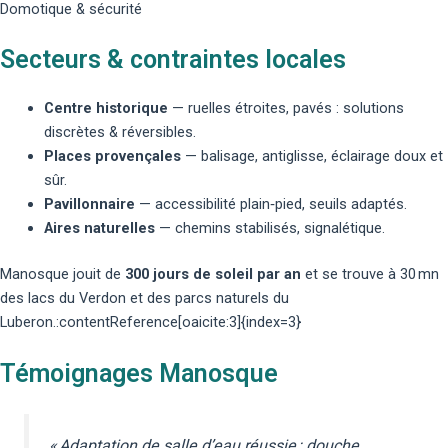
Domotique & sécurité
Secteurs & contraintes locales
Centre historique
— ruelles étroites, pavés : solutions
discrètes & réversibles.
Places provençales
— balisage, antiglisse, éclairage doux et
sûr.
Pavillonnaire
— accessibilité plain‑pied, seuils adaptés.
Aires naturelles
— chemins stabilisés, signalétique.
Manosque jouit de
300 jours de soleil par an
et se trouve à 30 mn
des lacs du Verdon et des parcs naturels du
Luberon.:contentReference[oaicite:3]{index=3}
Témoignages Manosque
« Adaptation de salle d’eau réussie : douche