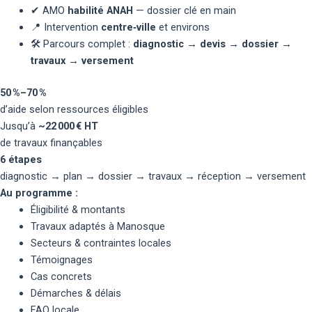
✔
AMO
habilité ANAH
— dossier clé en main
📍
Intervention
centre‑ville
et environs
🛠
Parcours complet :
diagnostic → devis → dossier →
travaux → versement
50 %–70 %
d’aide selon ressources éligibles
Jusqu’à
~22 000 € HT
de travaux finançables
6 étapes
diagnostic → plan → dossier → travaux → réception → versement
Au programme :
Éligibilité & montants
Travaux adaptés à Manosque
Secteurs & contraintes locales
Témoignages
Cas concrets
Démarches & délais
FAQ locale