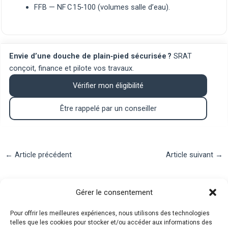
FFB — NF C 15‑100 (volumes salle d’eau)
.
Envie d’une douche de plain‑pied sécurisée ?
SRAT
conçoit, finance et pilote vos travaux.
Vérifier mon éligibilité
Être rappelé par un conseiller
Navigation
←
Article précédent
Article suivant
→
des
articles
Contact
Gérer le consentement
Pour offrir les meilleures expériences, nous utilisons des technologies
telles que les cookies pour stocker et/ou accéder aux informations des
Téléphone : 07.83.05.00.26