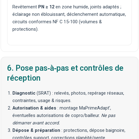
Revêtement
PN ≥ 12
en zone humide, joints adaptés ;
éclairage non éblouissant, déclenchement automatique,
circuits conformes NF C 15‑100 (volumes &
protections).
6. Pose pas‑à‑pas et contrôles de
réception
Diagnostic
(SRAT) : relevés, photos, repérage réseaux,
contraintes,
usage & risques
.
Autorisation & aides
: montage
MaPrimeAdapt’
,
éventuelles autorisations de
copro/bailleur
.
Ne pas
démarrer avant accord.
Dépose & préparation
: protections, dépose baignoire,
contrôles support, corrections planéité/pente.