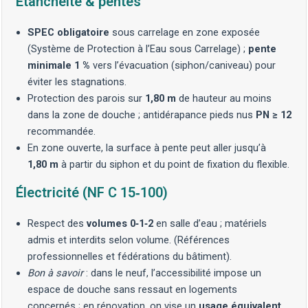
Étanchéité & pentes
SPEC obligatoire
sous carrelage en zone exposée
(Système de Protection à l’Eau sous Carrelage) ;
pente
minimale 1 %
vers l’évacuation (siphon/caniveau) pour
éviter les stagnations.
Protection des parois sur
1,80 m
de hauteur au moins
dans la zone de douche ; antidérapance pieds nus
PN ≥ 12
recommandée.
En zone ouverte, la surface à pente peut aller jusqu’à
1,80 m
à partir du siphon et du point de fixation du flexible.
Électricité (NF C 15‑100)
Respect des
volumes 0‑1‑2
en salle d’eau ; matériels
admis et interdits selon volume. (Références
professionnelles et fédérations du bâtiment).
Bon à savoir
: dans le neuf, l’accessibilité impose un
espace de douche sans ressaut en logements
concernés ; en rénovation, on vise un
usage équivalent