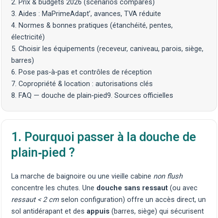
2. Prix & budgets 2026 (scénarios comparés)
3. Aides : MaPrimeAdapt’, avances, TVA réduite
4. Normes & bonnes pratiques (étanchéité, pentes,
électricité)
5. Choisir les équipements (receveur, caniveau, parois, siège,
barres)
6. Pose pas‑à‑pas et contrôles de réception
7. Copropriété & location : autorisations clés
8. FAQ — douche de plain‑pied
9. Sources officielles
1. Pourquoi passer à la douche de
plain‑pied ?
La marche de baignoire ou une vieille cabine
non flush
concentre les chutes. Une
douche sans ressaut
(ou avec
ressaut < 2 cm
selon configuration) offre un accès direct, un
sol antidérapant et des
appuis
(barres, siège) qui sécurisent