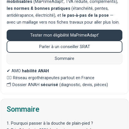
mobilisables
(MaPrimeAdapt’, TVA réduite, compléments),
les normes & bonnes pratiques
(étanchéité, pentes,
antidérapance, électricité), et
le pas‑à‑pas de la pose
—
avec un maillage vers nos fiches
travaux
pour aller plus loin.
Tester mon éligibilité MaPrimeAdapt’
Parler à un conseiller SRAT
Sommaire
✔ AMO
habilité ANAH
🧑‍⚕️ Réseau
ergothérapeutes
partout en France
🗂️ Dossier ANAH
sécurisé
(diagnostic, devis, pièces)
Sommaire
1. Pourquoi passer à la douche de plain‑pied ?